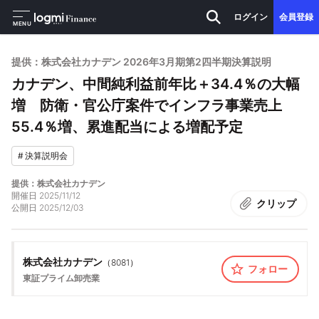
ログイン
会員登録
MENU
提供：株式会社カナデン 2026年3月期第2四半期決算説明
カナデン、中間純利益前年比＋34.4％の大幅
増 防衛・官公庁案件でインフラ事業売上
55.4％増、累進配当による増配予定
#
決算説明会
提供：株式会社カナデン
開催日
2025/11/12
クリップ
公開日
2025/12/03
株式会社カナデン
（
8081
）
フォロー
東証プライム
卸売業