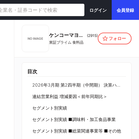
ログイン
会員登録
ケンコーマヨネーズ株式会社
(
2915
)
フォロー
NO IMAGE
東証プライム
食料品
目次
2026年3月期 第2四半期（中間期） 決算ハイライト（連結）
連結営業利益 増減要因＜前年同期比＞
セグメント別実績
セグメント別実績 ■調味料・加工食品事業
セグメント別実績 ■総菜関連事業等 ■その他