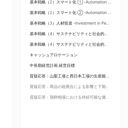
基本戦略（2）スマート化 ① -Automation and Innovation-
基本戦略（2）スマート化 ② -Automation and Innovation-
基本戦略（3）人材投資 -Investment in People-
基本戦略（4）サステナビリティと社会的責任 ①
基本戦略（4）サステナビリティと社会的責任 ②
キャッシュアロケーション
中長期経営計画 経営目標
質疑応答：山梨工場と西日本工場の生産能力向上計画と小型容器生産について
質疑応答：商品の統廃合による影響と下期以降の対応について
質疑応答：鶏卵相場における持続可能な価格帯について