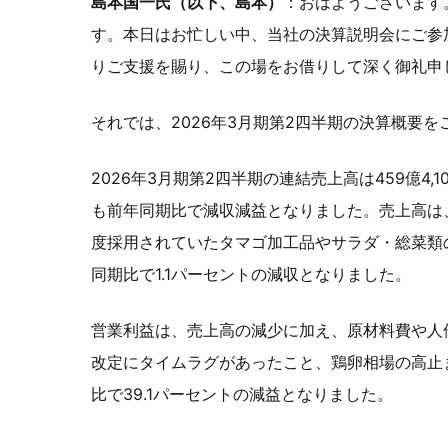
島本国一氏（以下、島本）
：おはようございます
す。本日はお忙しい中、当社の決算説明会にご参
りご支援を賜り、この場をお借りして深く御礼申
それでは、2026年3月期第2四半期の決算概要を
2026年3月期第2四半期の連結売上高は459億4,
も前年同期比で減収減益となりました。売上高は
度採用されていたタマゴ加工品やサラダ・総菜類
同期比で1.1パーセントの減収となりました。
営業利益は、売上高の減少に加え、原材料費や人
改定にタイムラグがあったこと、鶏卵相場の高止
比で39.1パーセントの減益となりました。