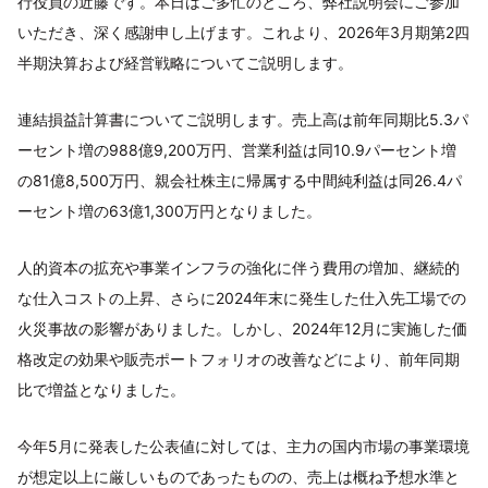
行役員の近藤です。本日はご多忙のところ、弊社説明会にご参加
いただき、深く感謝申し上げます。これより、2026年3月期第2四
半期決算および経営戦略についてご説明します。
連結損益計算書についてご説明します。売上高は前年同期比5.3パ
ーセント増の988億9,200万円、営業利益は同10.9パーセント増
の81億8,500万円、親会社株主に帰属する中間純利益は同26.4パ
ーセント増の63億1,300万円となりました。
人的資本の拡充や事業インフラの強化に伴う費用の増加、継続的
な仕入コストの上昇、さらに2024年末に発生した仕入先工場での
火災事故の影響がありました。しかし、2024年12月に実施した価
格改定の効果や販売ポートフォリオの改善などにより、前年同期
比で増益となりました。
今年5月に発表した公表値に対しては、主力の国内市場の事業環境
が想定以上に厳しいものであったものの、売上は概ね予想水準と