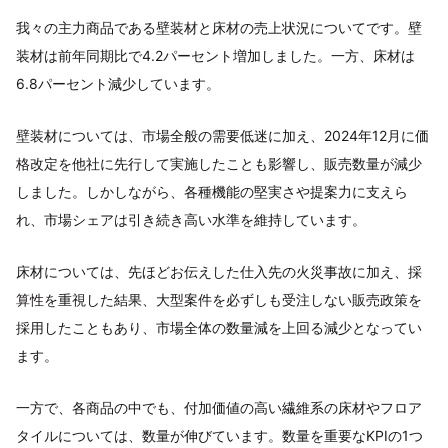
我々の主力商品である壁装材と床材の売上状況についてです。壁
装材は前年同期比で4.2パーセント増加しました。一方、床材は
6.8パーセント減少しています。
壁装材については、市場全般の需要低迷に加え、2024年12月に価
格改定を他社に先行して実施したことも影響し、販売数量が減少
しました。しかしながら、各種機能の堅実さや提案力に支えら
れ、市場シェアは引き続き高い水準を維持しています。
床材については、先ほどお伝えした仕入先の火災事故に加え、採
算性を重視した結果、大型案件を必ずしも受注しない販売政策を
採用したこともあり、市場全体の数量減を上回る減少となってい
ます。
一方で、各商品の中でも、付加価値の高い繊維系の床材やフロア
タイルについては、数量が伸びています。数量を重要なKPIの1つ