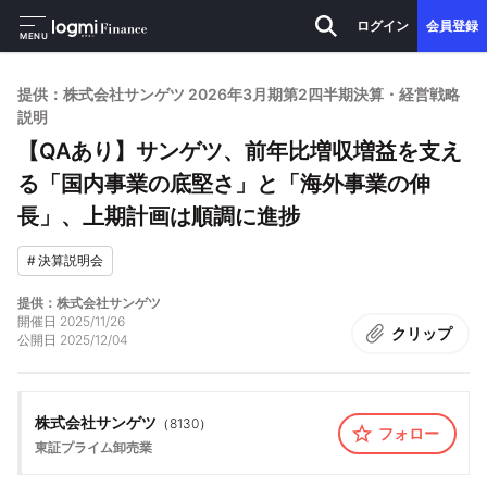
ログイン
会員登録
MENU
提供：株式会社サンゲツ 2026年3月期第2四半期決算・経営戦略
説明
【QAあり】サンゲツ、前年比増収増益を支え
る「国内事業の底堅さ」と「海外事業の伸
長」、上期計画は順調に進捗
#
決算説明会
提供：株式会社サンゲツ
開催日
2025/11/26
クリップ
公開日
2025/12/04
株式会社サンゲツ
（
8130
）
フォロー
東証プライム
卸売業