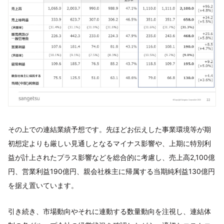
その上での連結業績予想です。先ほどお伝えした事業環境等が期
初想定よりも厳しい見通しとなるマイナス影響や、上期に特別利
益が計上されたプラス影響などを総合的に考慮し、売上高2,100億
円、営業利益190億円、親会社株主に帰属する当期純利益130億円
を据え置いています。
引き続き、市場動向やそれに連動する数量動向を注視し、連結体