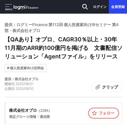
ログイン
会員登録
MENU
提供：ログミーFinance 第112回 個人投資家向けIRセミナー 第4
部・株式会社オプロ
【QAあり】オプロ、CAGR30％以上・30年
11月期のARR約100億円を掲げる 文書配信ソ
リューション「Agentファイル」をリリース
#
個人投資家向け説明会
提供：株式会社オプロ
開催日
2025/08/31
クリップ
公開日
2025/09/10
株式会社オプロ
（
228A
）
フォロー
東証グロース
情報・通信業