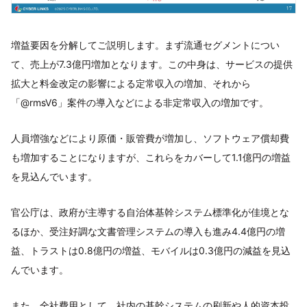
増益要因を分解してご説明します。まず流通セグメントについ
て、売上が7.3億円増加となります。この中身は、サービスの提供
拡大と料金改定の影響による定常収入の増加、それから
「@rmsV6」案件の導入などによる非定常収入の増加です。
人員増強などにより原価・販管費が増加し、ソフトウェア償却費
も増加することになりますが、これらをカバーして1.1億円の増益
を見込んでいます。
官公庁は、政府が主導する自治体基幹システム標準化が佳境とな
るほか、受注好調な文書管理システムの導入も進み4.4億円の増
益、トラストは0.8億円の増益、モバイルは0.3億円の減益を見込
んでいます。
また、全社費用として、社内の基幹システムの刷新や人的資本投