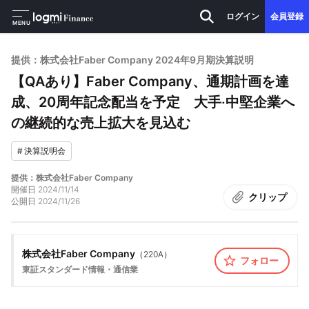
ログイン
会員登録
MENU
提供：株式会社Faber Company 2024年9月期決算説明
【QAあり】Faber Company、通期計画を達
成、20周年記念配当を予定 ⼤⼿‧中堅企業へ
の継続的な売上拡⼤を見込む
#
決算説明会
提供：株式会社Faber Company
開催日
2024/11/14
クリップ
公開日
2024/11/26
株式会社Faber Company
（
220A
）
フォロー
東証スタンダード
情報・通信業