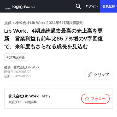
ログイン
会員登録
MENU
提供：株式会社Lib Work 2024年6月期決算説明
Lib Work、4期連続過去最高の売上高を更
新 営業利益も前年比65.7％増のV字回復
で、来年度もさらなる成長を見込む
#
決算説明会
提供：株式会社Lib Work
開催日
2024/08/20
クリップ
公開日
2024/08/29
株式会社Lib Work
（
1431
）
フォロー
東証グロース
建設業