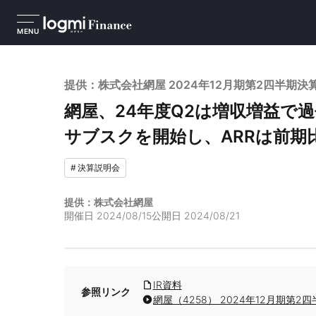
MENU
提供：株式会社網屋 2024年12月期第2四半期決
網屋、24年度Q2は増収増益で
サブスクを開始し、ARRは前期
#
決算説明会
提供：株式会社網屋
開催日
2024/08/15
公開日
2024/08/21
IR資料
参照リンク
網屋（4258） 2024年12月期第2