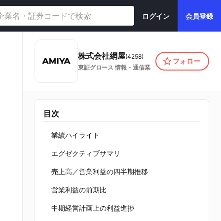
ログイン
会員登録
株式会社網屋
(
4258
)
フォロー
東証グロース
情報・通信業
目次
業績ハイライト
エグゼクティブサマリ
売上高／営業利益の四半期推移
営業利益の前期比
中期経営計画上の利益進捗