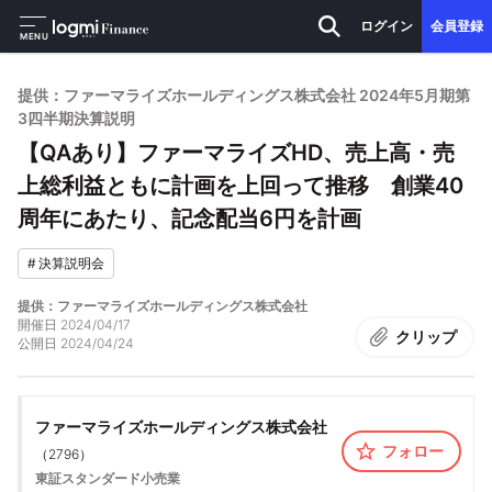
ログイン
会員登録
MENU
提供：ファーマライズホールディングス株式会社 2024年5月期第
3四半期決算説明
【QAあり】ファーマライズHD、売上高・売
上総利益ともに計画を上回って推移 創業40
周年にあたり、記念配当6円を計画
#
決算説明会
提供：ファーマライズホールディングス株式会社
開催日
2024/04/17
クリップ
公開日
2024/04/24
ファーマライズホールディングス株式会社
フォロー
（
2796
）
東証スタンダード
小売業