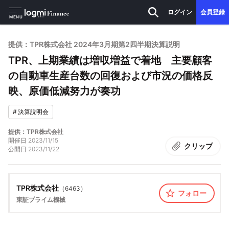
ログイン
会員登録
MENU
提供：TPR株式会社 2024年3月期第2四半期決算説明
TPR、上期業績は増収増益で着地 主要顧客
の自動車生産台数の回復および市況の価格反
映、原価低減努力が奏功
#
決算説明会
提供：TPR株式会社
開催日
2023/11/15
クリップ
公開日
2023/11/22
TPR株式会社
（
6463
）
フォロー
東証プライム
機械