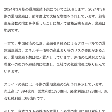
2024年3月期の通期業績予想についてご説明します。2024年3月
期の通期業績は、前年度比で大幅な増益を予想しています。顧客
生産台数の増加を享受したことに加えて価格反映も進み、業績は
堅調です。
一方で、中国経済の低迷、金融引き締めによるグローバルでの景
気減速懸念、エネルギー価格の高止まり等のリスク要因があるた
め、通期業績予想は据え置きとしています。原価の低減および合
理化への努力を継続的に推進し、全社での収益増強に取り組んで
いきます。
スライドの表には、今期の通期業績の当初予想を示しています。
売上高は1,894億円、営業利益は96億円、経常利益は128億円、親
会社純利益は68億円です。
そして、資本コストや株価を意識した経営の実現に向け対応して