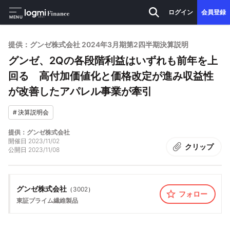
ログイン
会員登録
MENU
提供：グンゼ株式会社 2024年3月期第2四半期決算説明
グンゼ、2Qの各段階利益はいずれも前年を上
回る 高付加価値化と価格改定が進み収益性
が改善したアパレル事業が牽引
#
決算説明会
提供：グンゼ株式会社
開催日
2023/11/02
クリップ
公開日
2023/11/08
グンゼ株式会社
（
3002
）
フォロー
東証プライム
繊維製品