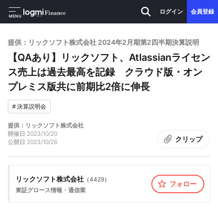
ログイン
会員登録
MENU
提供：リックソフト株式会社 2024年2月期第2四半期決算説明
【QAあり】リックソフト、Atlassianライセン
ス売上は過去最高を記録 クラウド版・オン
プレミス版共に前期比2倍に伸長
#
決算説明会
提供：リックソフト株式会社
開催日
2023/10/20
クリップ
公開日
2023/10/26
リックソフト株式会社
（
4429
）
フォロー
東証グロース
情報・通信業