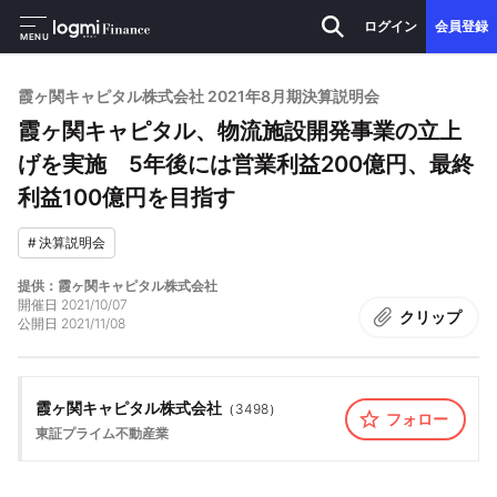
ログイン
会員登録
MENU
霞ヶ関キャピタル株式会社 2021年8⽉期決算説明会
霞ヶ関キャピタル、物流施設開発事業の⽴上
げを実施 5年後には営業利益200億円、最終
利益100億円を⽬指す
#
決算説明会
提供：霞ヶ関キャピタル株式会社
開催日
2021/10/07
クリップ
公開日
2021/11/08
霞ヶ関キャピタル株式会社
（
3498
）
フォロー
東証プライム
不動産業