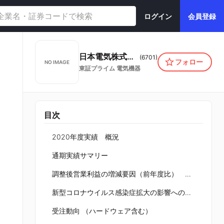
ログイン
会員登録
日本電気株式会社
(
6701
)
フォロー
NO IMAGE
東証プライム
電気機器
目次
2020年度実績 概況
通期実績サマリー
調整後営業利益の増減要因（前年度比） 20実績
新型コロナウイルス感染症拡大の影響への対応
受注動向 （ハードウェア含む）