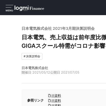
MENU
日本電気株式会社 2021年3月期決算説明会
日本電気、売上収益は前年度比微
GIGAスクール特需がコロナ影
#
決算説明会
日本電気株式会社
開催日
2021/05/12
公開日
2021/07/05
IR資料
参照リンク
IR資料
IR資料