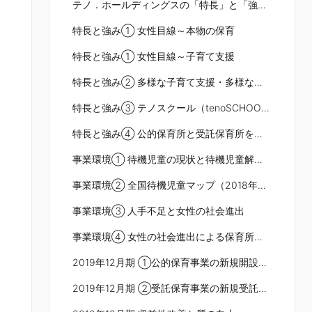
テノ．ホールディングスの「特長」と「強み」
特長と強み① 女性目線～本物の保育
特長と強み① 女性目線～子育て支援
特長と強み② 多様な子育て支援・多様な働き方
特長と強み③ テノスクール（tenoSCHOOL）
特長と強み④ 公的保育所と受託保育所を両輪で展開
事業環境① 待機児童の現状と待機児童解消に向けた取組
事業環境② 全国待機児童マップ（2018年4月1日）
事業環境③ 人手不足と女性の社会進出
事業環境④ 女性の社会進出による保育所ニーズの高まり
2019年12月期 ①公的保育事業の新規開設拡大
2019年12月期 ②受託保育事業の新規受託拡大