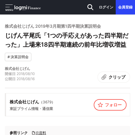
ログイン
会員登録
MENU
株式会社じげん 2019年3月期第1四半期決算説明会
じげん平尾氏「1つの手応えがあった四半期だ
った」上場来18四半期連続の前年比増収増益
#
決算説明会
株式会社じげん
開催日
2018/08/10
クリップ
公開日
2018/08/16
株式会社じげん
（
3679
）
フォロー
東証プライム
情報・通信業
参照リンク
IR資料