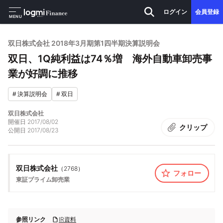
ログイン
会員登録
MENU
双日株式会社 2018年3月期第1四半期決算説明会
双日、1Q純利益は74％増 海外自動車卸売事
業が好調に推移
#
決算説明会
#
双日
双日株式会社
開催日
2017/08/02
クリップ
公開日
2017/08/23
双日株式会社
（
2768
）
フォロー
東証プライム
卸売業
参照リンク
IR資料