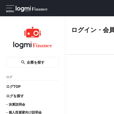
MENU
ログイン・会
企業を探す
ログ
ログTOP
ログを探す
決算説明会
個人投資家向け説明会