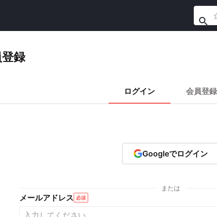
員登録
ログイン
会員登録
Googleでログイン
または
メールアドレス
必須