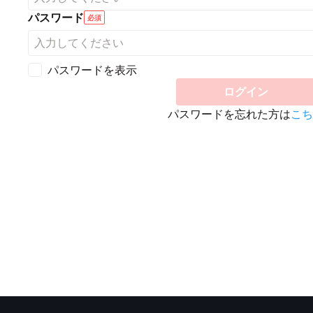
パスワード
必須
パスワードを表示
ログイン
パスワードを忘れた方は
こち