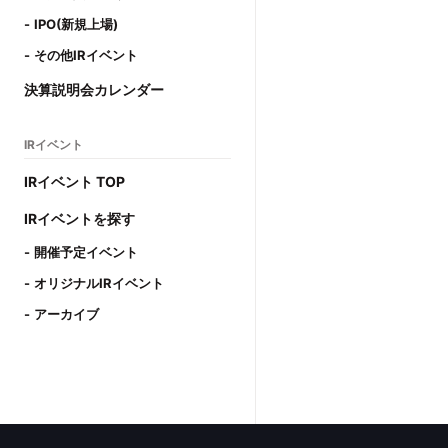
IPO(新規上場)
その他IRイベント
決算説明会カレンダー
IRイベント
IRイベント TOP
IRイベントを探す
開催予定イベント
オリジナルIRイベント
アーカイブ