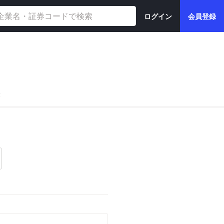
ログイン
会員登録