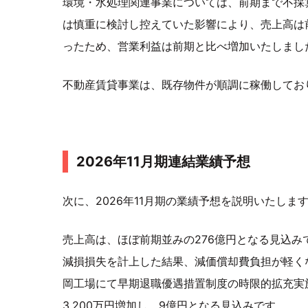
環境・水処理関連事業については、前期まで不採
は慎重に検討し控えていた影響により、売上高は
ったため、営業利益は前期と比べ増加いたしまし
不動産賃貸事業は、既存物件が順調に稼働してお
2026年11月期連結業績予想
次に、2026年11月期の業績予想を説明いたしま
売上高は、ほぼ前期並みの276億円となる見込
減損損失を計上した結果、減価償却費負担が軽く
岡工場にて早期退職優遇措置制度の時限的拡充実
3,200万円増加し、9億円となる見込みです。