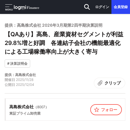
ログイン
会員登録
MENU
提供：高島株式会社 2026年3月期第2四半期決算説明
【QAあり】高島、産業資材セグメントが利益
29.8%増と好調 各連結子会社の機能最適化
による工場稼働率向上が大きく寄与
#
決算説明会
提供：高島株式会社
開催日
2025/11/28
クリップ
公開日
2025/12/04
高島株式会社
（
8007
）
フォロー
東証プライム
卸売業