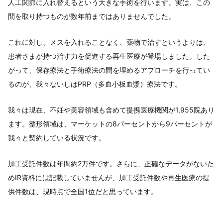
人工関節に入れ替えるという大きな手術を行います。実は、この
間を取り持つものが数年前まではありませんでした。
これに対し、メスを入れることなく、薬物で治すというよりは、
患者さまが持つ治す力を促進する再生医療が登場しました。した
がって、保存療法と手術療法の間を埋めるアプローチを行ってい
るのが、我々ないしはPRP（多血小板血漿）療法です。
我々は現在、不妊や美容領域も含めて提携医療機関が1,955院あり
ます。整形領域は、マーケットの8パーセントから9パーセントが
我々と契約している状況です。
加工受託件数は年間約2万件です。さらに、正確なデータがないた
めIR資料には記載していませんが、加工受託件数や再生医療の提
供件数は、現時点で全国1位だと思っています。