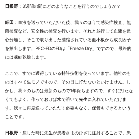
日根野
：3週間の間にどのようなことを行うのでしょうか？
細田
：血液を送っていただいた後、我々のほうで感染症検査、無
菌検査など、安全性の検査を行います。それと並行して血液を遠
心分離し、そこで取り出した濃縮されている血小板から成長因子
を抽出します。PFC-FDのFDは「Freeze Dry」ですので、最終的
には凍結乾燥します。
ここで、すでに獲得している特許技術を使っています。他社のも
のはすべて生モノですので、その日に打たないといけません。し
かし、我々のものは最新のもので1年保ちますので、すぐに打たな
くてもよく、作っておけば水で溶いて先生に入れていただけま
す。我々に再度送っていただく必要もなく、保管もできるという
ことです。
日根野
：戻した時に先生が患者さまのひざに注射することで、患