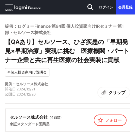
ログイン
会員登録
MENU
提供：ログミーFinance 第94回 個人投資家向けIRセミナー 第1
部・セルソース株式会社
【QAあり】セルソース、ひざ疾患の「早期発
見×早期治療」実現に挑む 医療機関・パート
ナー企業と共に再生医療の社会実装に貢献
#
個人投資家向け説明会
提供：セルソース株式会社
開催日
2024/12/21
クリップ
公開日
2024/12/26
セルソース株式会社
（
4880
）
フォロー
東証スタンダード
医薬品