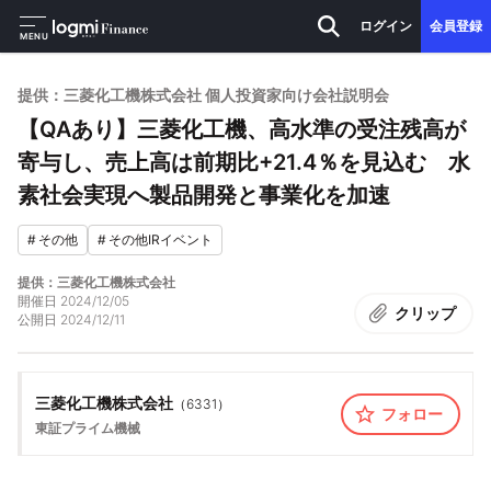
ログイン
会員登録
MENU
提供：三菱化工機株式会社 個人投資家向け会社説明会
【QAあり】三菱化工機、高水準の受注残高が
寄与し、売上高は前期比+21.4％を見込む 水
素社会実現へ製品開発と事業化を加速
#
その他
#
その他IRイベント
提供：三菱化工機株式会社
開催日
2024/12/05
クリップ
公開日
2024/12/11
三菱化工機株式会社
（
6331
）
フォロー
東証プライム
機械