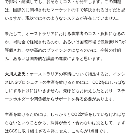
で排出・削減しても、おそらくコストが発生します。この問題
は、国際的に調和されたマーケットの中で解決されるはずだと思
いますが、現状ではそのようなシステムが存在していません。
果たして、オーストラリアにおける事業者のコスト負担になるの
か、補助金で軽減されるのか、あるいは国際市場で低炭素LNGが
評価され、やや高めのプライシングになるのかは、今後の仕組
み、あるいは国際的な議論の進展によると思います。
大川人史氏
：オーストラリアの事情について補足すると、イクシ
スLNGプロジェクトの生産を続けるためには、CO2を出しっぱな
しにするわけにはいきません。先ほどもお伝えしたとおり、ステ
ークホルダーや関係者からサポートを得る必要があります。
生産を続けるためには、しっかりとCO2対策をしていなければな
らないということから、採算が合う・合わないは別として、まず
はCCSに取り組まざるを得ません。こちらが1点目です。