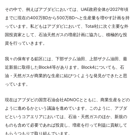
その中で、例えばアブダビにおいては、UAE政府全体が2027年頃
までに現在の400万BDから500万BDへと生産量を増やす計画を持
っています。私どもはアブダビにおいて、Total社に次ぐ主要な外
国投資家として、石油天然ガスの増産計画に協力し、積極的な投
資を行っていきます。
我々の保有する鉱区には、下部ザク厶油田、上部ザク厶油田、最
近新規に取得したBlock4等があります。Block4についても、石
油・天然ガスが商業的な生産に結びつくような発見ができたと思
っています。
現在はアブダビの国営石油会社ADNOCとともに、商業生産をどの
ように進めるかという議論を進めています。このように、アブダ
ビというコアエリアにおいては、石油・天然ガスのほか、新規の
ものも含めて必要であれば投資し、増産を行って利益に貢献して
もらうつもりで取り組んでいます。