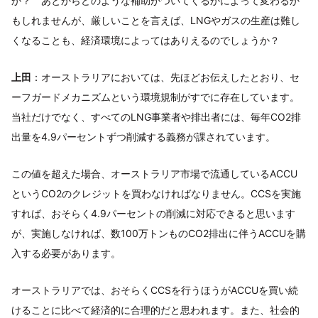
か？ あとからどのような補助がついてくるかによって変わるか
もしれませんが、厳しいことを言えば、LNGやガスの生産は難し
くなることも、経済環境によってはありえるのでしょうか？
上田
：オーストラリアにおいては、先ほどお伝えしたとおり、セ
ーフガードメカニズムという環境規制がすでに存在しています。
当社だけでなく、すべてのLNG事業者や排出者には、毎年CO2排
出量を4.9パーセントずつ削減する義務が課されています。
この値を超えた場合、オーストラリア市場で流通しているACCU
というCO2のクレジットを買わなければなりません。CCSを実施
すれば、おそらく4.9パーセントの削減に対応できると思います
が、実施しなければ、数100万トンものCO2排出に伴うACCUを購
入する必要があります。
オーストラリアでは、おそらくCCSを行うほうがACCUを買い続
けることに比べて経済的に合理的だと思われます。また、社会的