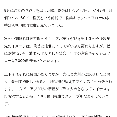
8月に通期の見通しを出した際、為替は1ドル147円から148円、油
価1バレル80ドル程度という前提で、営業キャッシュフローの水
準は9,000億円程度と見ていました。
次の中期経営計画期間のうち、アバディが動き出す前の今後数年
先のイメージは、為替と油価によってずいぶん変わりますが、仮
に為替135円、油価70ドルとした場合、年間の営業キャッシュフ
ローは7,000億円強だと思います。
上下それぞれに要因がありますが、先ほど大川がご説明したとお
り、豪州でPRRTがあると、税負担が増えてマイナスに引っ張られ
ます。一方で、アブダビの増産がプラス要因となってマイナスを
打ち消すことから、7,000億円程度でステーブルだと考えていま
す。
その後は投資キャッシュフローが増えながら、2030年以降にアバ