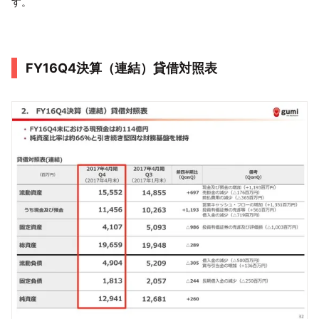
す。
FY16Q4決算（連結）貸借対照表