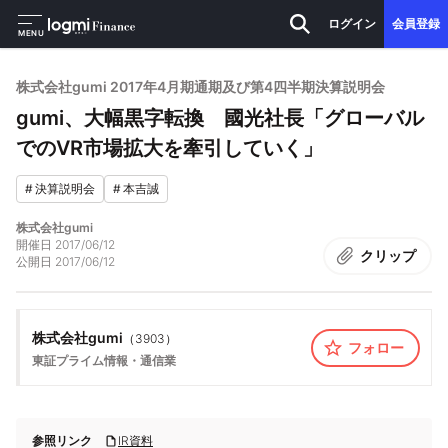
ログイン
会員登録
MENU
株式会社gumi 2017年4月期通期及び第4四半期決算説明会
gumi、大幅黒字転換 國光社長「グローバル
でのVR市場拡大を牽引していく」
#
決算説明会
#
本吉誠
株式会社gumi
開催日
2017/06/12
クリップ
公開日
2017/06/12
株式会社gumi
（
3903
）
フォロー
東証プライム
情報・通信業
参照リンク
IR資料