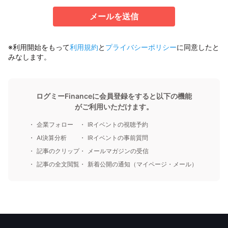
メールを送信
※利用開始をもって
利用規約
と
プライバシーポリシー
に同意したと
みなします。
ログミーFinanceに会員登録をすると以下の機能
がご利用いただけます。
企業フォロー
IRイベントの視聴予約
AI決算分析
IRイベントの事前質問
記事のクリップ
メールマガジンの受信
記事の全文閲覧
新着公開の通知（マイページ・メール）