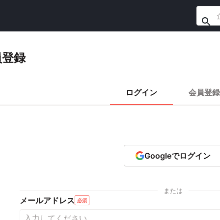
員登録
ログイン
会員登録
Googleでログイン
または
メールアドレス
必須