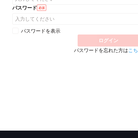
パスワード
必須
パスワードを表示
ログイン
パスワードを忘れた方は
こち