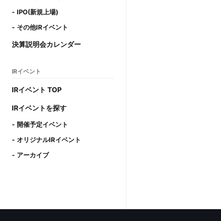
IPO(新規上場)
その他IRイベント
決算説明会カレンダー
IRイベント
IRイベント TOP
IRイベントを探す
開催予定イベント
オリジナルIRイベント
アーカイブ