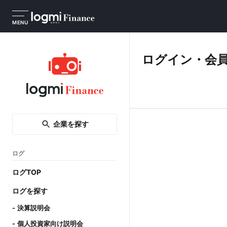
MENU
ログイン・会
企業を探す
ログ
ログTOP
ログを探す
決算説明会
個人投資家向け説明会