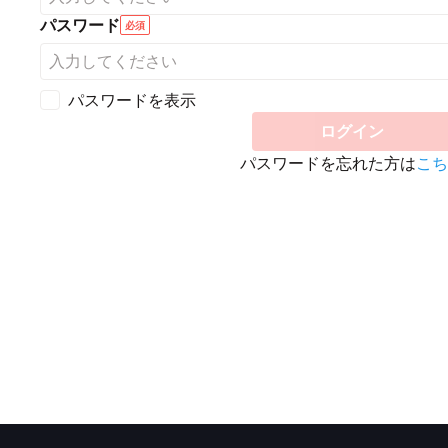
パスワード
必須
パスワードを表示
ログイン
パスワードを忘れた方は
こち