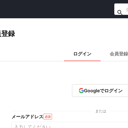
員登録
ログイン
会員登録
Googleでログイン
または
メールアドレス
必須