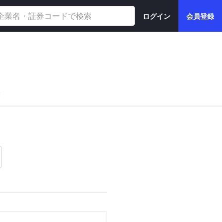
ログイン
会員登録