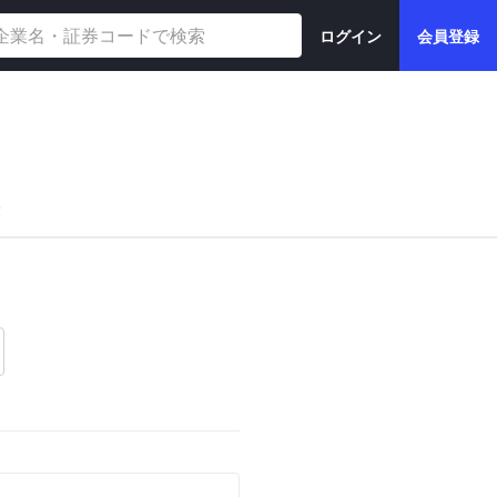
ログイン
会員登録