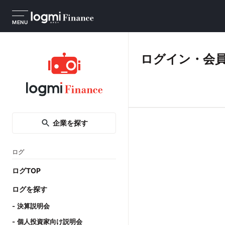
MENU
ログイン・会
企業を探す
ログ
ログTOP
ログを探す
決算説明会
個人投資家向け説明会