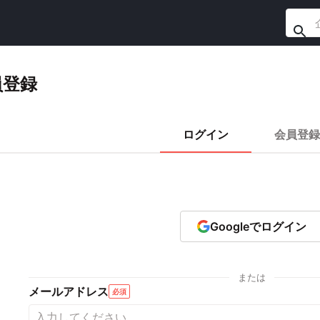
員登録
ログイン
会員登録
Googleでログイン
または
メールアドレス
必須