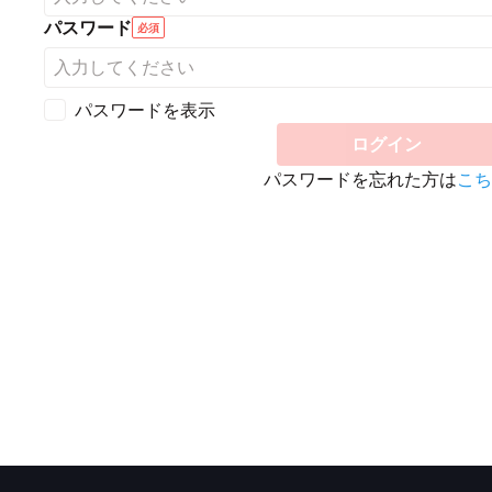
パスワード
必須
パスワードを表示
ログイン
パスワードを忘れた方は
こち