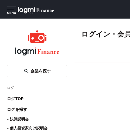
MENU
ログイン・会
企業を探す
ログ
ログTOP
ログを探す
決算説明会
個人投資家向け説明会