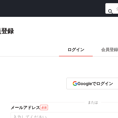
員登録
ログイン
会員登録
Googleでログイン
または
メールアドレス
必須