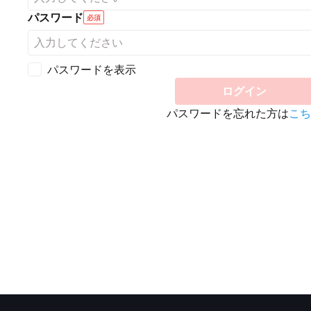
パスワード
必須
パスワードを表示
ログイン
パスワードを忘れた方は
こち