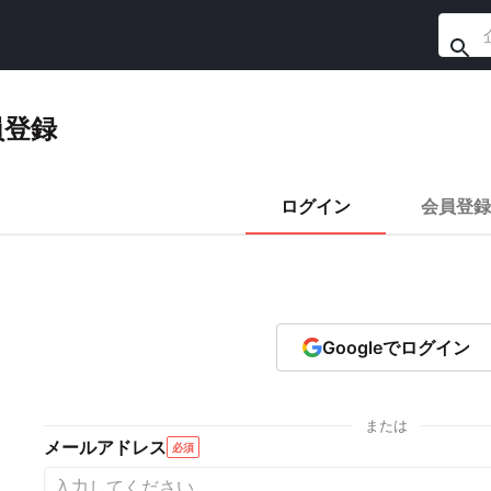
員登録
ログイン
会員登録
Googleでログイン
または
メールアドレス
必須