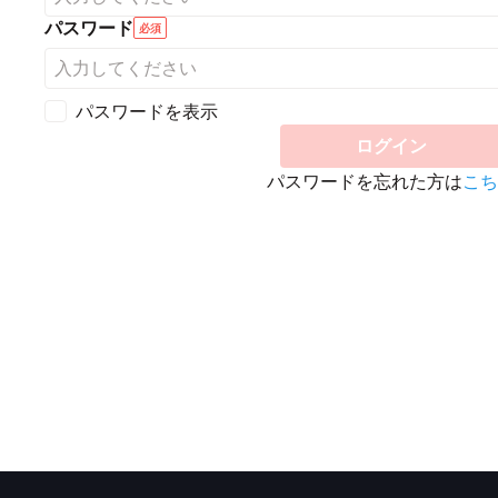
パスワード
必須
パスワードを表示
ログイン
パスワードを忘れた方は
こち