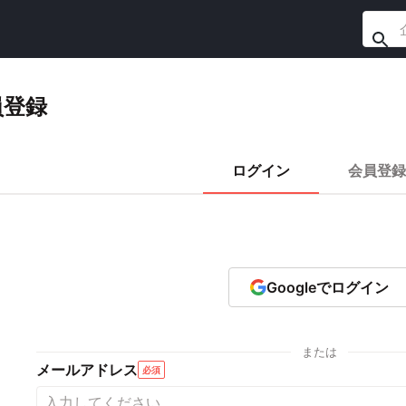
員登録
ログイン
会員登録
Googleでログイン
または
メールアドレス
必須