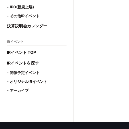
IPO(新規上場)
その他IRイベント
決算説明会カレンダー
IRイベント
IRイベント TOP
IRイベントを探す
開催予定イベント
オリジナルIRイベント
アーカイブ