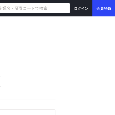
ログイン
会員登録