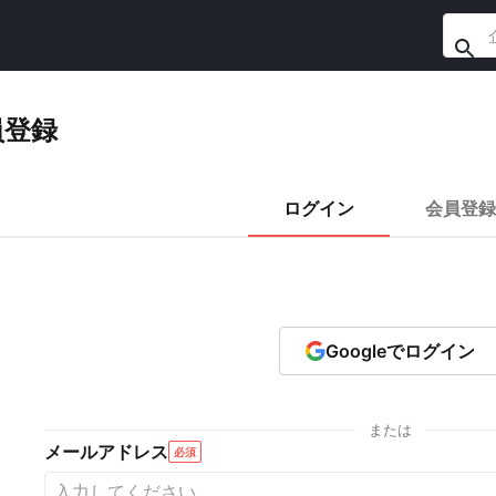
員登録
ログイン
会員登録
Googleでログイン
または
メールアドレス
必須