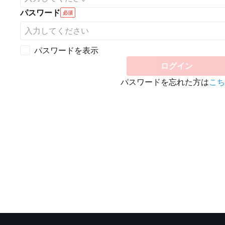
パスワード
必須
パスワードを表示
ログイン
パスワードを忘れた方は
こち