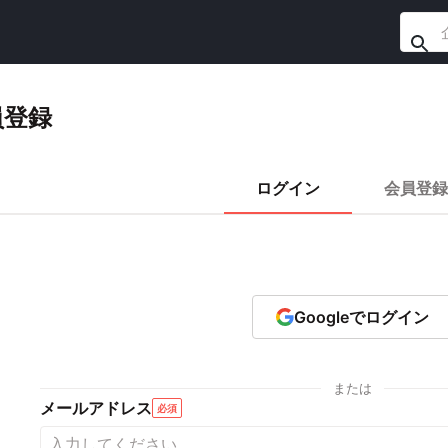
員登録
ログイン
会員登録
Googleでログイン
または
メールアドレス
必須