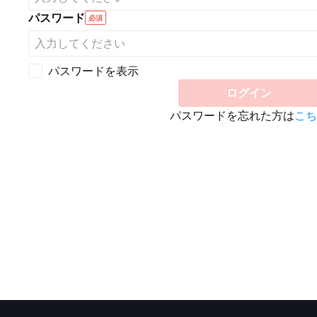
パスワード
必須
パスワードを表示
ログイン
パスワードを忘れた方は
こち