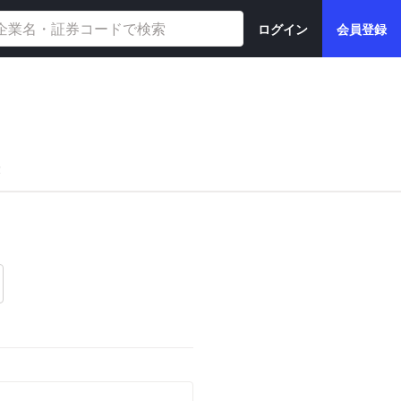
ログイン
会員登録