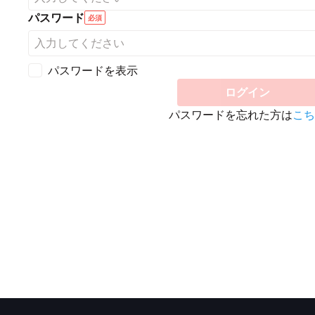
パスワード
必須
パスワードを表示
ログイン
パスワードを忘れた方は
こち