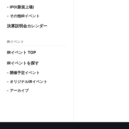
IPO(新規上場)
その他IRイベント
決算説明会カレンダー
IRイベント
IRイベント TOP
IRイベントを探す
開催予定イベント
オリジナルIRイベント
アーカイブ