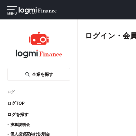
MENU
ログイン・会
企業を探す
ログ
ログTOP
ログを探す
決算説明会
個人投資家向け説明会