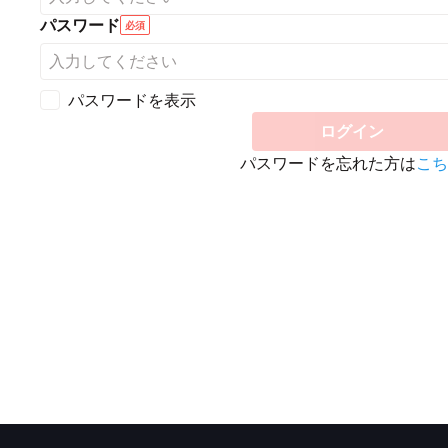
パスワード
必須
パスワードを表示
ログイン
パスワードを忘れた方は
こち