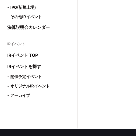
IPO(新規上場)
その他IRイベント
決算説明会カレンダー
IRイベント
IRイベント TOP
IRイベントを探す
開催予定イベント
オリジナルIRイベント
アーカイブ