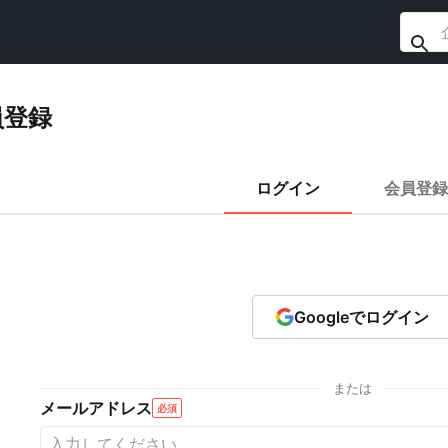
員登録
ログイン
会員登録
Googleでログイン
または
メールアドレス
必須