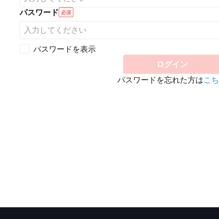
パスワード
必須
パスワードを表示
ログイン
パスワードを忘れた方は
こち