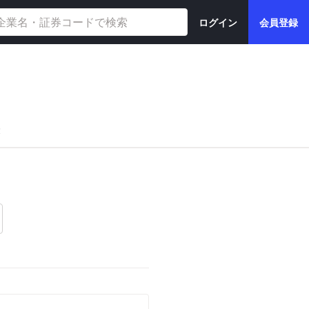
ログイン
会員登録