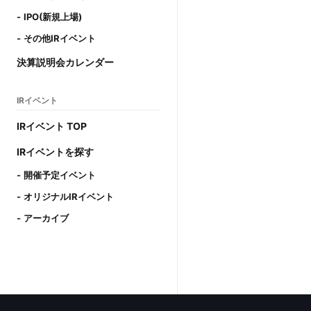
IPO(新規上場)
その他IRイベント
決算説明会カレンダー
IRイベント
IRイベント TOP
IRイベントを探す
開催予定イベント
オリジナルIRイベント
アーカイブ