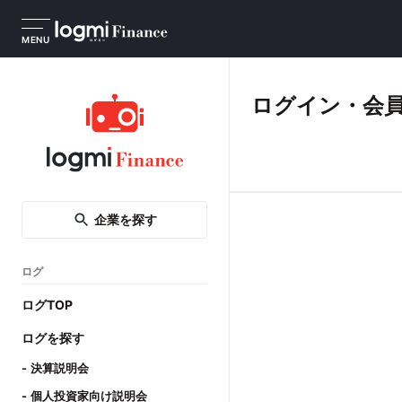
MENU
ログイン・会
企業を探す
ログ
ログTOP
ログを探す
決算説明会
個人投資家向け説明会