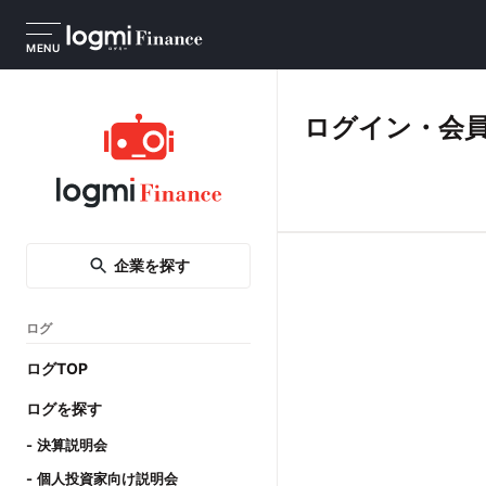
MENU
ログイン・会
企業を探す
ログ
ログTOP
ログを探す
決算説明会
個人投資家向け説明会