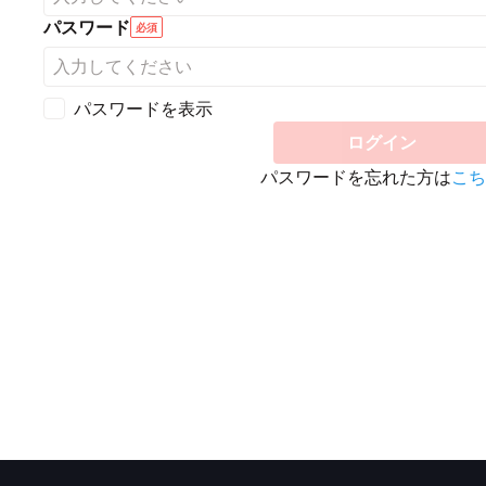
パスワード
必須
パスワードを表示
ログイン
パスワードを忘れた方は
こち