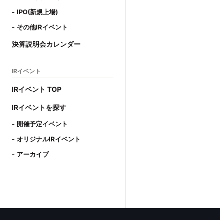
IPO(新規上場)
その他IRイベント
決算説明会カレンダー
IRイベント
IRイベント TOP
IRイベントを探す
開催予定イベント
オリジナルIRイベント
アーカイブ