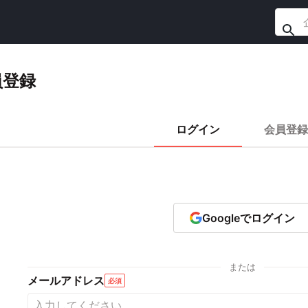
員登録
ログイン
会員登録
Googleでログイン
または
メールアドレス
必須