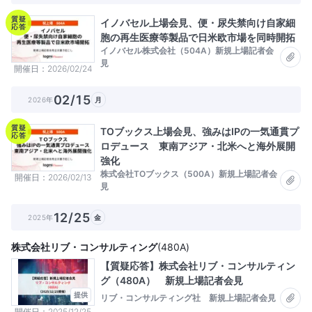
質疑
イノバセル上場会見、便・尿失禁向け自家細
応答
胞の再生医療等製品で日米欧市場を同時開拓
イノバセル株式会社（504A）新規上場記者会
見
開催日
2026/02/24
02/15
2026年
月
質疑
TOブックス上場会見、強みはIPの一気通貫プ
応答
ロデュース 東南アジア・北米へと海外展開
強化
株式会社TOブックス（500A）新規上場記者会
開催日
2026/02/13
見
12/25
2025年
金
株式会社リブ・コンサルティング
(
480A
)
【質疑応答】株式会社リブ・コンサルティン
グ（480A） 新規上場記者会見
提供
リブ・コンサルティング社 新規上場記者会見
開催日
2025/12/25