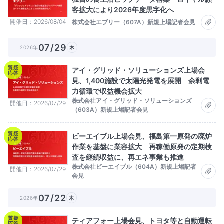
客拡大により2026年度黒字化へ
開催日
2026/08/04
株式会社エブリー（607A）新規上場記者会見
07/29
2026年
木
質疑
アイ・グリッド・ソリューションズ上場会
応答
見、1,400施設で太陽光発電を展開 余剰電
力循環で収益機会拡大
株式会社アイ・グリッド・ソリューションズ
開催日
2026/07/29
（603A）新規上場記者会見
質疑
ビーエイブル上場会見、福島第一原発の廃炉
応答
作業を基盤に業容拡大 再稼働原発の定期検
査を継続収益に、再エネ事業も推進
株式会社ビーエイブル（604A）新規上場記者
開催日
2026/07/29
会見
07/22
2026年
木
質疑
ティアフォー上場会見、トヨタ等と自動運転
応答