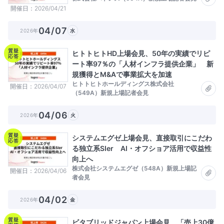
開催日
2026/04/21
04/07
2026年
水
質疑
ヒトトヒトHD上場会見、50年の実績でリピ
応答
ート率97％の「人材インフラ提供企業」 新
規獲得とM&Aで事業拡大を加速
ヒトトヒトホールディングス株式会社
開催日
2026/04/07
（549A）新規上場記者会見
04/06
2026年
火
質疑
システムエグゼ上場会見、直接取引にこだわ
応答
る独立系SIer AI・オフショア活用で収益性
向上へ
株式会社システムエグゼ（548A）新規上場記
開催日
2026/04/06
者会見
04/02
2026年
金
質疑
ビタブリッドジャパン上場会見、「売上30億