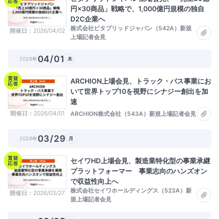
応答
円×30商品」戦略で、1,000億円規模の独自
D2C企業へ
株式会社ビタブリッドジャパン（542A）新規
開催日
2026/04/02
上場記者会見
04/01
2026年
木
質疑
ARCHION上場会見、トラック・バス事業にお
応答
いて世界トップ10を視野にシナジー創出を加
速
開催日
2026/04/01
ARCHION株式会社（543A）新規上場記者会見
03/29
2026年
月
質疑
セイワHD上場会見、製造業特化型の事業承継
応答
プラットフォーマー 事業志向のハンズオン
で収益性向上へ
株式会社セイワホールディングス（523A）新
開催日
2026/03/27
規上場記者会見