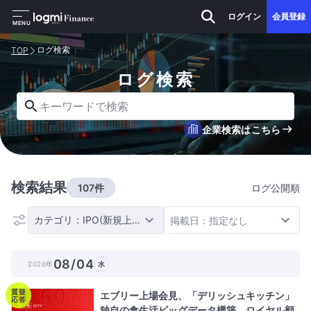
ログイン
会員登録
MENU
ログ検索
TOP
ログ検索
キーワードで検索
企業検索はこちら
検索結果
107件
ログ公開順
カテゴリ：IPO(新規上場)
掲載日：指定なし
08/04
2026年
水
質疑
エブリー上場会見、「デリッシュキッチン」
応答
独自の食生活ビッグデータ構築 ロイヤル顧