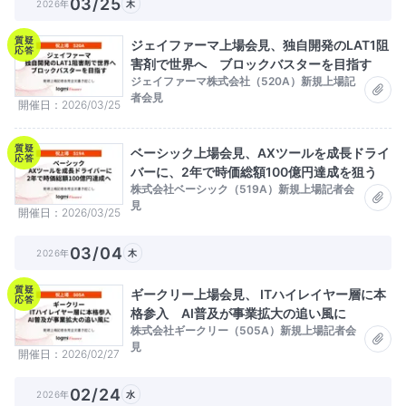
03/25
2026年
木
質疑
ジェイファーマ上場会見、独自開発のLAT1阻
応答
害剤で世界へ ブロックバスターを目指す
ジェイファーマ株式会社（520A）新規上場記
者会見
開催日
2026/03/25
質疑
ベーシック上場会見、AXツールを成長ドライ
応答
バーに、2年で時価総額100億円達成を狙う
株式会社ベーシック（519A）新規上場記者会
見
開催日
2026/03/25
03/04
2026年
木
質疑
ギークリー上場会見、 ITハイレイヤー層に本
応答
格参入 AI普及が事業拡大の追い風に
株式会社ギークリー（505A）新規上場記者会
見
開催日
2026/02/27
02/24
2026年
水