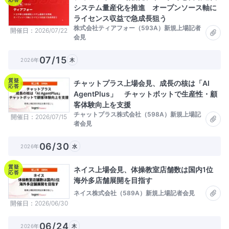
システム量産化を推進 オープンソース軸に
ライセンス収益で急成長狙う
株式会社ティアフォー（593A）新規上場記者
開催日
2026/07/22
会見
07/15
2026年
木
質疑
チャットプラス上場会見、成長の核は「AI
応答
AgentPlus」 チャットボットで生産性・顧
客体験向上を支援
チャットプラス株式会社（598A）新規上場記
開催日
2026/07/15
者会見
06/30
2026年
水
質疑
ネイス上場会見、体操教室店舗数は国内1位
応答
海外多店舗展開を目指す
ネイス株式会社（589A）新規上場記者会見
開催日
2026/06/30
06/24
2026年
木