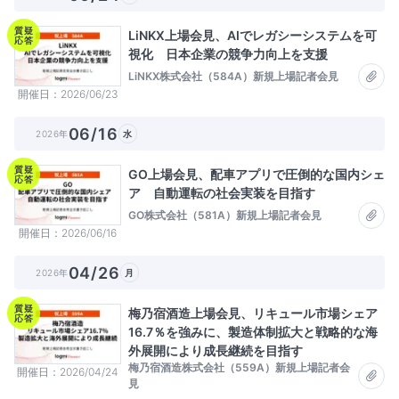
質疑
LiNKX上場会見、AIでレガシーシステムを可
応答
視化 日本企業の競争力向上を支援
LiNKX株式会社（584A）新規上場記者会見
開催日
2026/06/23
06/16
2026年
水
質疑
GO上場会見、配車アプリで圧倒的な国内シェ
応答
ア 自動運転の社会実装を目指す
GO株式会社（581A）新規上場記者会見
開催日
2026/06/16
04/26
2026年
月
質疑
梅乃宿酒造上場会見、リキュール市場シェア
応答
16.7％を強みに、製造体制拡大と戦略的な海
外展開により成長継続を目指す
梅乃宿酒造株式会社（559A）新規上場記者会
開催日
2026/04/24
見