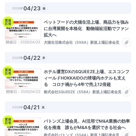
04/23
2026年
金
質疑
ペットフードの犬猫生活上場、商品力を強み
応答
に台湾展開を本格化 動物福祉活動でファン
拡大へ
開催日
2026/04/23
犬猫生活株式会社（556A）新規上場記者会見
04/22
2026年
木
質疑
ホテル運営DXのSQUEEZE上場、エスコンフ
応答
ィールドHOKKAIDOの球場内ホテルも支え
る コロナ禍から4年で売上12倍超
開催日
2026/04/22
株式会社SQUEEZE（558A）新規上場記者会見
04/21
2026年
水
質疑
バトンズ上場会見、AI活用でM&A業務の効率
応答
化を推進 誰もがM&Aを選択できる社会へ
株式会社バトンズ（554A）新規上場記者会見