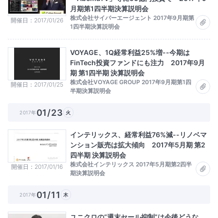
月期第1四半期決算説明会
株式会社サイバーエージェント 2017年9月期第
開催日
2017/01/26
1四半期決算説明会
VOYAGE、1Q経常利益25%増--今期は
FinTech投資ファンドにも注力 2017年9月
期 第1四半期 決算説明会
株式会社VOYAGE GROUP 2017年9月期第1四
開催日
2017/01/25
半期決算説明会
01/23
2017年
火
インテリックス、経常利益76%減--リノベマ
ンション販売は拡大傾向 2017年5月期 第2
四半期 決算説明会
株式会社インテリックス 2017年5月期第2四半
開催日
2017/01/16
期決算説明会
01/11
2017年
木
ユニクロの“週末セール抑制”は今後どうな