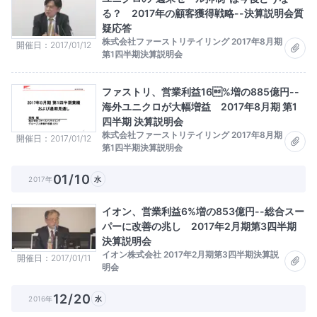
る？ 2017年の顧客獲得戦略--決算説明会質
疑応答
株式会社ファーストリテイリング 2017年8月期
開催日
2017/01/12
第1四半期決算説明会
ファストリ、営業利益16%増の885億円--
海外ユニクロが大幅増益 2017年8月期 第1
四半期 決算説明会
株式会社ファーストリテイリング 2017年8月期
開催日
2017/01/12
第1四半期決算説明会
01/10
2017年
水
イオン、営業利益6%増の853億円--総合スー
パーに改善の兆し 2017年2月期第3四半期
決算説明会
イオン株式会社 2017年2月期第3四半期決算説
開催日
2017/01/11
明会
12/20
2016年
水