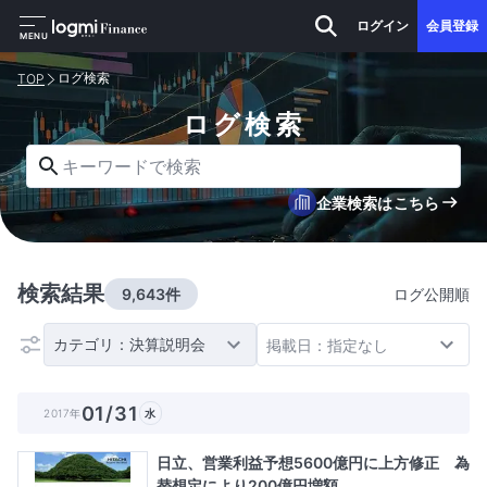
ログイン
会員登録
MENU
ログ検索
TOP
ログ検索
キーワードで検索
企業検索はこちら
検索結果
9,643件
ログ公開順
カテゴリ：決算説明会
掲載日：指定なし
01/31
2017年
水
日立、営業利益予想5600億円に上方修正 為
替想定により200億円増額