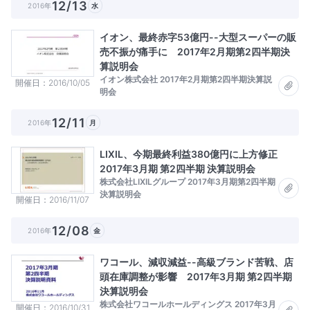
12/13
2016年
水
イオン、最終赤字53億円--大型スーパーの販
売不振が痛手に 2017年2月期第2四半期決
算説明会
イオン株式会社 2017年2月期第2四半期決算説
開催日
2016/10/05
明会
12/11
2016年
月
LIXIL、今期最終利益380億円に上方修正
2017年3月期 第2四半期 決算説明会
株式会社LIXILグループ 2017年3月期第2四半期
決算説明会
開催日
2016/11/07
12/08
2016年
金
ワコール、減収減益--高級ブランド苦戦、店
頭在庫調整が影響 2017年3月期 第2四半期
決算説明会
株式会社ワコールホールディングス 2017年3月
開催日
2016/10/31