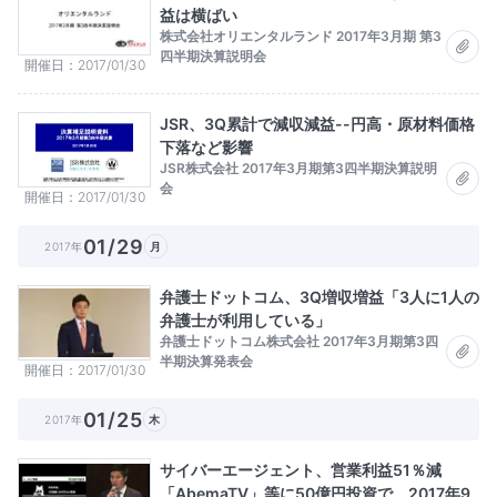
益は横ばい
株式会社オリエンタルランド 2017年3月期 第3
四半期決算説明会
開催日
2017/01/30
JSR、3Q累計で減収減益--円高・原材料価格
下落など影響
JSR株式会社 2017年3月期第3四半期決算説明
会
開催日
2017/01/30
01/29
2017年
月
弁護士ドットコム、3Q増収増益「3人に1人の
弁護士が利用している」
弁護士ドットコム株式会社 2017年3月期第3四
半期決算発表会
開催日
2017/01/30
01/25
2017年
木
サイバーエージェント、営業利益51％減
「AbemaTV」等に50億円投資で 2017年9