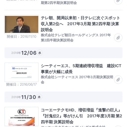
期第2四半期決算説明会
テレ朝、開局以来初・日テレに次ぐスポット
収入第2位へ 2017年3月期 第2四半期 決算
説明会
株式会社テレビ朝日ホールディングス 2017年
開催日
2016/11/10
第2四半期決算説明会
12/06
2016年
水
シーティーエス、5期連続増収増益 建設ICT
事業が大幅に成長
株式会社シーティーエス 2017年3月期決算説明
会
開催日
2016/06/17
11/30
2016年
木
コーエーテクモHD、増収増益『進撃の巨人』
『討鬼伝2』等がけん引 2017年度3月期 第2
四半期 決算説明会