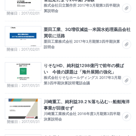
株式会社日立製作所 2017年3月期第3四半期決
算説明会
開催日
2017/02/01
栗田工業、3Q増収減益--米国水処理薬品会社
買収に活路
栗田工業株式会社 2017年3月期第3四半期決算
説明会
開催日
2017/02/01
りそなHD、純利益1298億円で前年の横ば
い 今後の課題は「海外展開の強化」
株式会社りそなホールディングス 2017年3月期
第3四半期決算説明電話会議
開催日
2017/01/31
川崎重工、純利益39.2％落ち込む--船舶海洋
事業が回復せず
川崎重工業株式会社 2016年度3月期第3四半期
決算説明会
開催日
2017/01/31