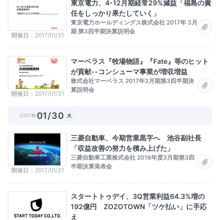
東京電力、4-12月期経常29%減益「福島の責
任をしっかり果たしていく」
東京電力ホールディングス株式会社 2017年 3月
期 第3四半期決算説明会
開催日
2017/01/31
マーベラス『牧場物語』『Fate』等のヒット
が貢献--コンシューマ事業が増収増益
株式会社マーベラス 2017年3月期第3四半期決
算説明会
開催日
2017/01/31
01/30
2017年
火
三菱自動車、今期営業黒字へ 池谷副社長
「収益改善の努力を積み上げた」
三菱自動車工業株式会社 2016年度3月期第3四
半期決算発表会
開催日
2017/01/31
スタートトゥデイ、3Q営業利益64.3%増の
192億円 ZOZOTOWN「ツケ払い」に手応
え