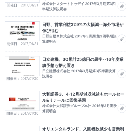
株式会社スタートトゥデイ 2017年3月期第3四
開催日
2017/01/31
半期決算説明会
日野、営業利益37.9%の大幅減--海外市場が
伸び悩む
日野自動車株式会社 2017年3月期 第3四半期決
算説明会
開催日
2017/01/31
日立建機、3Q累計25億円の黒字--16年度業
績予想も据え置き
日立建機株式会社 2017年3月期第3四半期決算
説明会
開催日
2017/01/30
大和証券G、4-12月期減収減益もホールセー
ル&リテールに回復基調
株式会社大和証券グループ本社 2016年3月期決
算説明会
開催日
2017/01/30
オリエンタルランド、入園者数減少も営業利