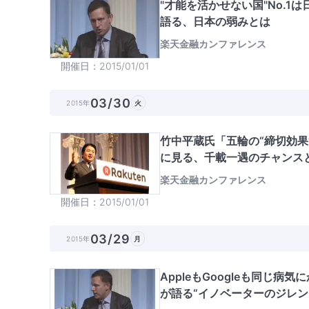
"才能を活かせない国"No.1
語る、日本の弱みとは
楽天金融カンファレンス
開催日
2015/01/01
03/30
2015年
火
竹中平蔵氏「五輪の“締切効果
に見る、千載一遇のチャンス
楽天金融カンファレンス
開催日
2015/01/01
03/29
2015年
月
AppleもGoogleも同じ病
が語る“イノベーターのジレン