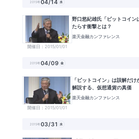
04/14
2015年
水
野口悠紀雄氏「ビットコイン
たらす衝撃とは？
楽天金融カンファレンス
開催日
2015/01/01
04/09
2015年
金
「ビットコイン」は誤解だけ
解説する、仮想通貨の真価
楽天金融カンファレンス
開催日
2015/01/01
03/31
2015年
水