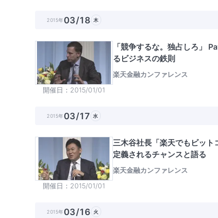
03/18
2015年
木
「競争するな。独占しろ」 P
るビジネスの鉄則
楽天金融カンファレンス
開催日
2015/01/01
03/17
2015年
水
三木谷社長「楽天でもビット
定義されるチャンスと語る
楽天金融カンファレンス
開催日
2015/01/01
03/16
2015年
火