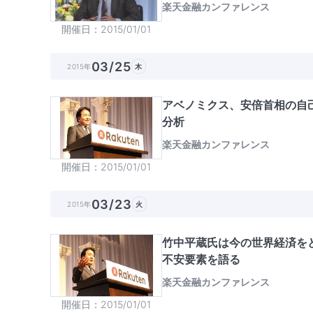
楽天金融カンファレンス
開催日
2015/01/01
03/25
2015年
木
アベノミクス、安倍首相の自己
分析
楽天金融カンファレンス
開催日
2015/01/01
03/23
2015年
火
竹中平蔵氏は今の世界経済を
不安要素を語る
楽天金融カンファレンス
開催日
2015/01/01