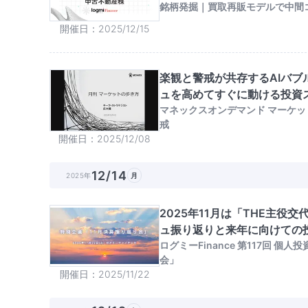
銘柄発掘｜買取再販モデルで中間
開催日
2025/12/15
楽観と警戒が共存するAIバブ
ュを高めてすぐに動ける投資
マネックスオンデマンド マーケット
戒
開催日
2025/12/08
12/14
2025年
月
2025年11月は「THE主役
ュ振り返りと来年に向けての
ログミーFinance 第117回 個
会」
開催日
2025/11/22