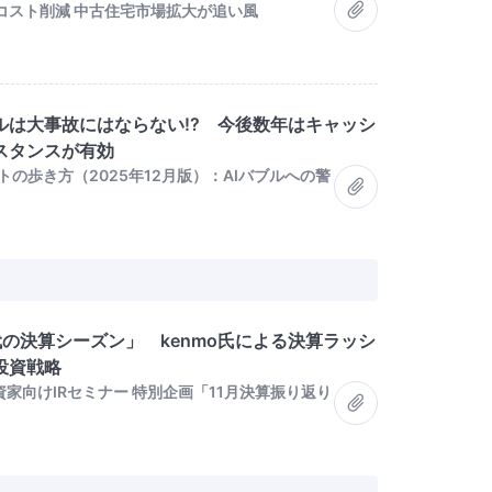
コスト削減 中古住宅市場拡大が追い風
ルは大事故にはならない!? 今後数年はキャッシ
スタンスが有効
の歩き方（2025年12月版）：AIバブルへの警
交代の決算シーズン」 kenmo氏による決算ラッシ
投資戦略
人投資家向けIRセミナー 特別企画「11月決算振り返り