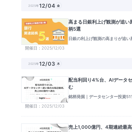
12/04
2025年
金
高まる日銀利上げ観測が追い
柄5選
日銀の利上げ観測の高まりが追い
開催日
2025/12/03
12/03
2025年
木
配当利回り4%台、AIデータ
む
銘柄発掘｜データセンター投資51
開催日
2025/12/03
売上1,000億円、4期連続