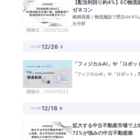
【配当利回り約4%】EC物流
ゼネコン
銘柄発掘｜物流施設で受注44.6
を分析
開催日
2025/12/26
12/26
2025年
土
「フィジカルAI」や「ロボッ
「フィジカルAI」や「ロボット」
開催日
2025/12/23
12/16
2025年
水
拡大する中古不動産市場で上
72%が強みの中古不動産株