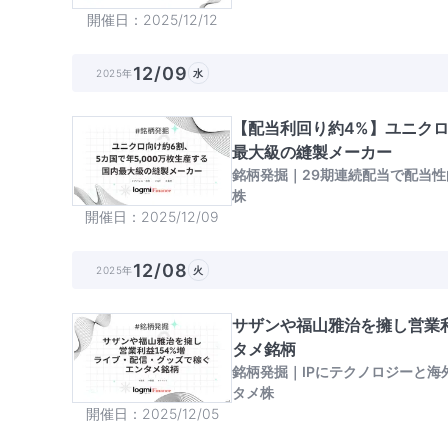
開催日
2025/12/12
12/09
2025年
水
【配当利回り約4%】ユニクロ
最大級の縫製メーカー
銘柄発掘｜29期連続配当で配当性
株
開催日
2025/12/09
12/08
2025年
火
サザンや福山雅治を擁し営業利
タメ銘柄
銘柄発掘｜IPにテクノロジーと
タメ株
開催日
2025/12/05