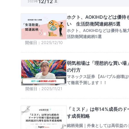
12/12
2025年
土
ホクト、AOKIHDなどは優
い 生活防衛関連銘柄5選
ホクト、AOKIHDなどは優待も
活防衛関連銘柄5選
開催日
2025/12/10
弱気相場は「理想的な買い場
の行方
マネックス証券 【AIバブル崩壊
て徹底予測します！！
開催日
2025/11/21
「ミスド」は年14%成長のド
す成長戦略
銘柄発掘｜外食としては高収益の