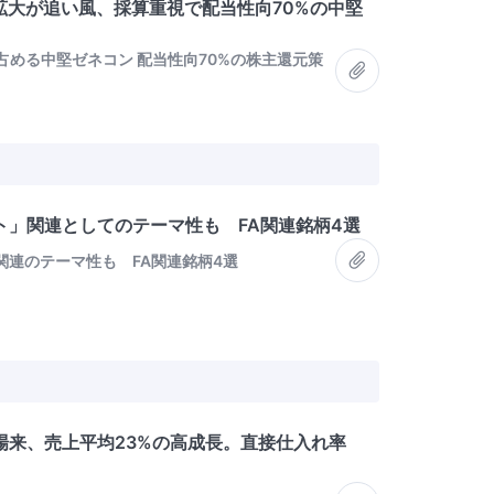
拡大が追い風、採算重視で配当性向70%の中堅
%占める中堅ゼネコン 配当性向70%の株主還元策
ト」関連としてのテーマ性も FA関連銘柄4選
関連のテーマ性も FA関連銘柄4選
場来、売上平均23%の高成長。直接仕入れ率