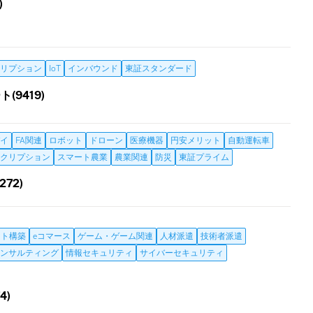
)
リプション
IoT
インバウンド
東証スタンダード
(9419)
イ
FA関連
ロボット
ドローン
医療機器
円安メリット
自動運転車
クリプション
スマート農業
農業関連
防災
東証プライム
72)
イト構築
eコマース
ゲーム・ゲーム関連
人材派遣
技術者派遣
ンサルティング
情報セキュリティ
サイバーセキュリティ
4)