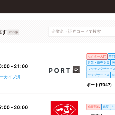
探す
703件
セクター入門
専門
営業・販売支援
医
0:00 - 21:00
マッチングサービ
ウェブサービス
M
ーカイブ済
ポート(7047)
9:00 - 20:00
成長戦略
総菜
キ