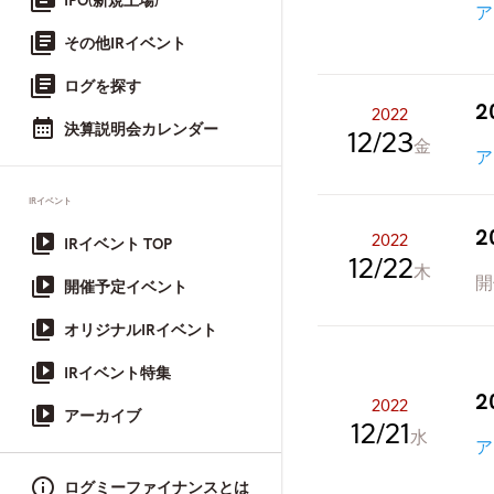
IPO(新規上場)
ア
その他IRイベント
ログを探す
2
2022
決算説明会カレンダー
12
23
金
ア
IRイベント
2
2022
IRイベント TOP
12
22
木
開
開催予定イベント
オリジナルIRイベント
IRイベント特集
2
2022
アーカイブ
12
21
水
ア
ログミーファイナンスとは