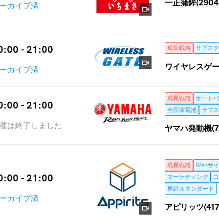
一正蒲鉾(2904
ーカイブ済
0:00 - 21:00
成長戦略
サブスク
ワイヤレスゲート
ーカイブ済
成長戦略
オートバ
0:00 - 21:00
全固体電池
サブス
催は終了しました
ヤマハ発動機(72
成長戦略
Webサ
0:00 - 21:00
マーケティング
コ
東証スタンダード
ーカイブ済
アピリッツ(417