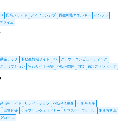
PG
円高メリット
ディフェンシブ
再生可能エネルギー
インフラ
プライム
)
動産テック
不動産情報サイト
DX
クラウドコンピューティング
スクリプション
Webサイト構築
不動産関連
国策
東証スタンダード
)
産情報サイト
リノベーション
不動産流動化
不動産再生
生
賃貸仲介
シェアリングエコノミー
サブスクリプション
働き方改革
グロース
)