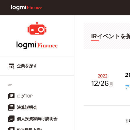
IRイベントを
企業を探す
2
2022
12
26
月
ログ
ア
ログTOP
決算説明会
個人投資家向け説明会
1