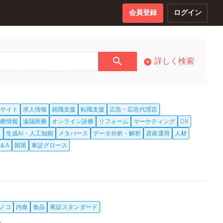
会員登録
ログイン
詳しく検索
サイト
求人情報
就職支援
転職支援
広告・広告代理店
療情報
遠隔医療
オンライン診療
リフォーム
マーケティング
DX
ス
生成AI・人工知能
メタバース
データ分析・解析
資産運用
人材
＆A
国策
東証グロース
ノコ
内食
食品
東証スタンダード